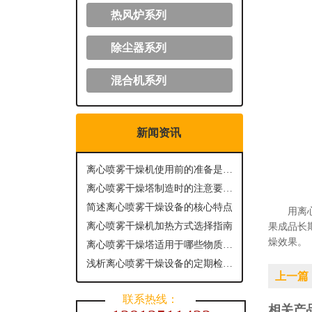
热风炉系列
除尘器系列
混合机系列
新闻资讯
离心喷雾干燥机使用前的准备是怎样的？
离心喷雾干燥塔制造时的注意要点有哪些？
简述离心喷雾干燥设备的核心特点
用离心喷
离心喷雾干燥机加热方式选择指南
果成品长
燥效果。
离心喷雾干燥塔适用于哪些物质进行干燥呢？
浅析离心喷雾干燥设备的定期检查与维护
上一篇
联系热线：
相关产