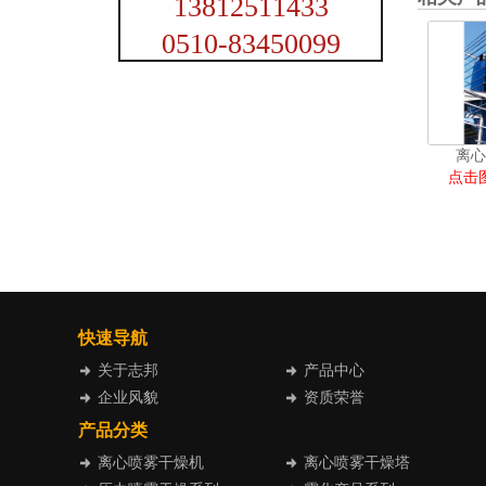
13812511433
0510-83450099
离心
点击
快速导航
关于志邦
产品中心
企业风貌
资质荣誉
产品分类
离心喷雾干燥机
离心喷雾干燥塔