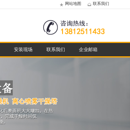
网站地图
联系我们
安装现场
联系我们
企业邮箱