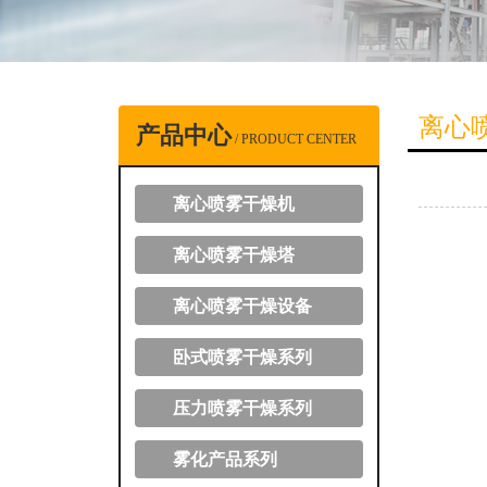
离心
产品中心
/ PRODUCT CENTER
离心喷雾干燥机
离心喷雾干燥塔
离心喷雾干燥设备
卧式喷雾干燥系列
压力喷雾干燥系列
雾化产品系列