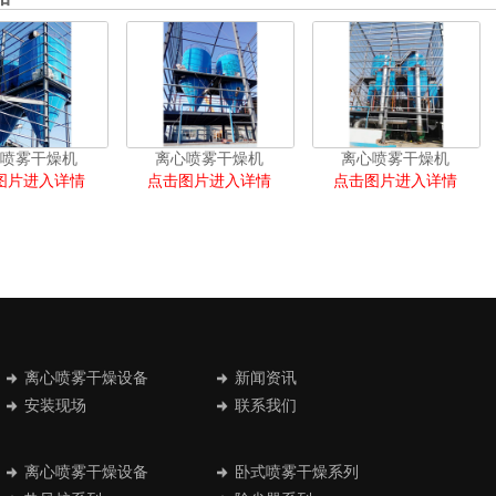
喷雾干燥机
离心喷雾干燥机
离心喷雾干燥机
图片进入详情
点击图片进入详情
点击图片进入详情
离心喷雾干燥设备
新闻资讯
安装现场
联系我们
离心喷雾干燥设备
卧式喷雾干燥系列