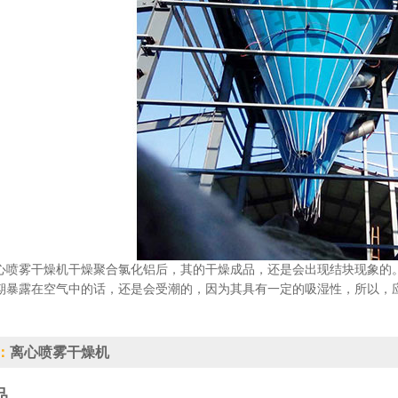
雾干燥机干燥聚合氯化铝后，其的干燥成品，还是会出现结块现象的。
期暴露在空气中的话，还是会受潮的，因为其具有一定的吸湿性，所以，
：
离心喷雾干燥机
品