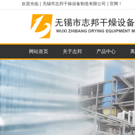
欢迎光临 [ 无锡市志邦干燥设备制造有限公司 ] 官网！
网站首页
关于志邦
产品中心
离