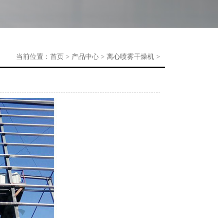
当前位置：
首页
>
产品中心
>
离心喷雾干燥机
>