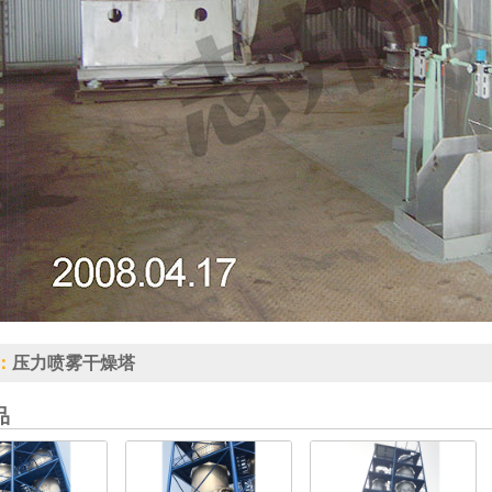
：
压力喷雾干燥塔
品