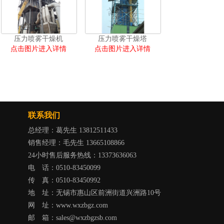
压力喷雾干燥机
压力喷雾干燥塔
点击图片进入详情
点击图片进入详情
联系我们
总经理：葛先生 13812511433
销售经理：毛先生 13665108866
24小时售后服务热线：13373636063
电 ​话：0510-83450099
传 ​真：0510-83450992
地 ​址：无锡市惠山区前洲街道兴洲路10号
网 ​址：www.wxzbgz.com
邮 ​箱：sales@wxzbgzsb.com